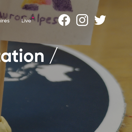
ires
Live
ires
Live
ation /