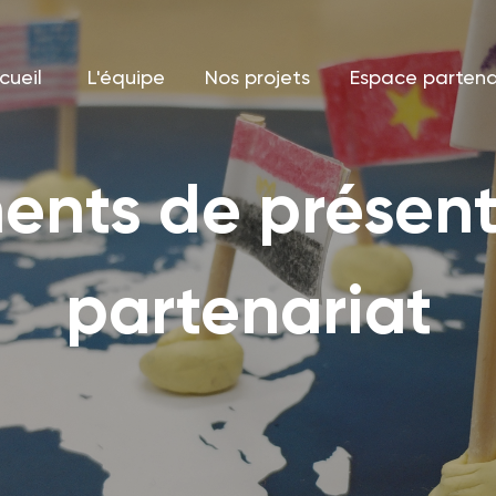
cueil
L'équipe
Nos projets
Espace partena
cueil
L'équipe
Nos projets
Espace partena
nts de présent
partenariat